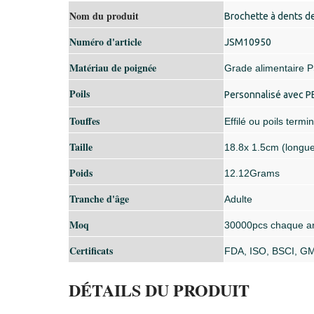
Nom du produit
Brochette à dents de
Numéro d'article
JSM10950
Matériau de poignée
Grade alimentaire 
Poils
Personnalisé avec 
Touffes
Effilé ou poils termi
Taille
18.8x 1.5cm (longueu
Poids
12.12Grams
Tranche d'âge
Adulte
Moq
30000pcs chaque ar
Certificats
FDA, ISO, BSCI, G
DÉTAILS DU PRODUIT