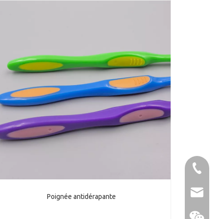
86-1370
sales@u
Poignée antidérapante