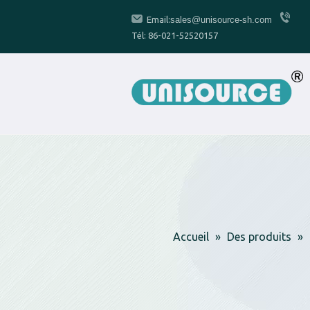
Email:
sales@unisource-sh.com
Tél: 86-021-52520157
Accueil
»
Des produits
»