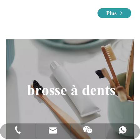
Plus
sales@unisource-sh.com
86-13701841190