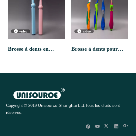
bonbons
couleurs
vidéo
vidéo
Brosse à dents en
Brosse à dents pour
plastique en gros de
enfants personnalisés en
1
...
2
3
4
18
»
haute qualité pour
gros avec une brosse à
enfants pour les enfants
dents adolescente
massage de la langue
Unisource Shanghai Ltd.
Copyright © 2019
Tous les droits sont
réservés.