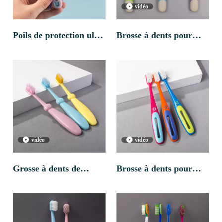
vidéo
Poils de protection ultra
Brosse à dents pour
doux, poignée
enfants à poils doux
confortable
antidérapante, brosse à
dents colorée pour
vidéo
vidéo
enfants de 3 à 10 ans
Grosse à dents de
Brosse à dents pour
brosse à poils à poils
enfants doux à poils
doux en gros avec des
doux avec diverses