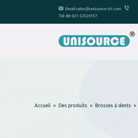
Email:
sales@unisource-sh.com
Tél: 86-021-52520157
Accueil
»
Des produits
»
Brosses à dents
»