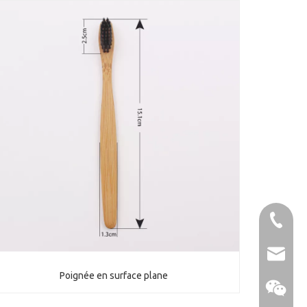
86-1370
sales@u
Poignée en surface plane