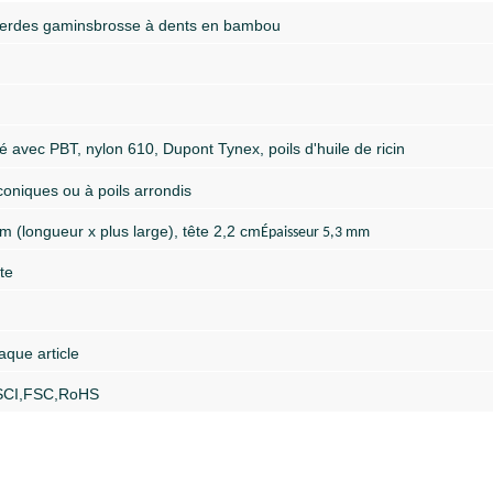
er
des gamins
brosse à dents en bambou
é avec PBT, nylon 610, Dupont Tynex, poils d'huile de ricin
coniques ou à poils arrondis
m (longueur x plus large), tête 2,2 cm
Épaisseur 5,3 mm
te
que article
SCI
,
FSC
,
RoHS