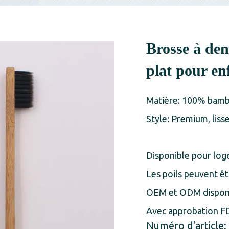
Brosse à de
plat pour en
Matière: 100% bamb
Style: Premium, liss
Disponible pour logo
Les poils peuvent ê
OEM et ODM dispon
Avec approbation FD
Numéro d'article: