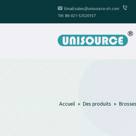
Email:
sales@unisource-sh.com
Tél: 86-021-52520157
Accueil
»
Des produits
»
Brosses