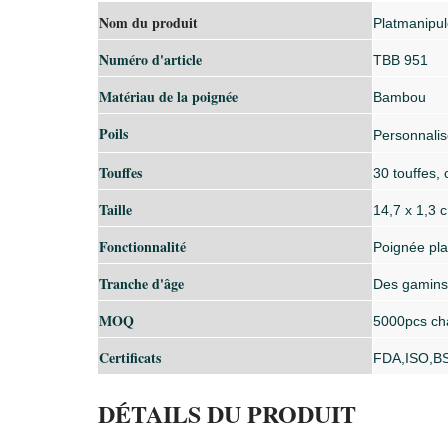
Nom du produit
Plat
manipul
Numéro d'article
TBB 951
Matériau de la poignée
Bambou
Poils
Personnalis
Touffes
30 touffes, 
Taille
14,7 x 1,3 c
Fonctionnalité
Poignée pla
Tranche d'âge
Des gamins
MOQ
5000pcs cha
Certificats
FDA
,
ISO
,
B
DÉTAILS DU PRODUIT