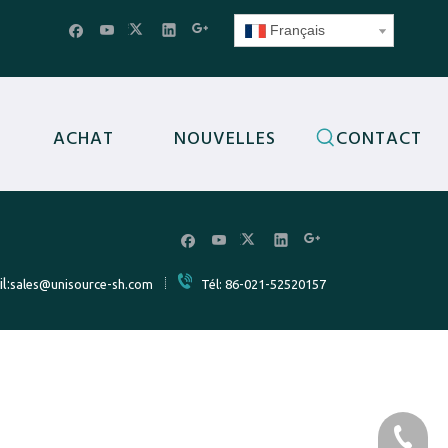
Français
ACHAT
NOUVELLES
CONTACT
l:
sales@unisource-sh.com
Tél: 86-021-52520157
86-1370