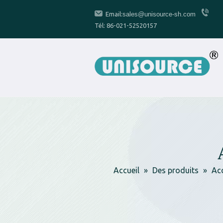
Email:
sales@unisource-sh.com
Tél: 86-021-52520157
Accueil
»
Des produits
»
Acc