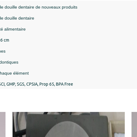
de douille dentaire de nouveaux produits
de douille dentaire
té alimentaire
2,6 cm
mes
dontiques
haque élément
SCI, GMP, SGS, CPSIA, Prop 65, BPA Free